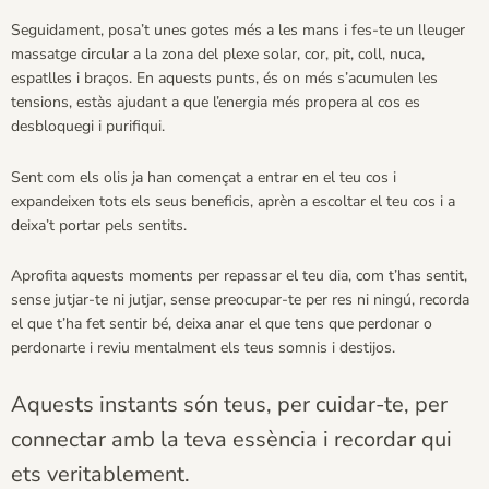
Seguidament, posa’t unes gotes més a les mans i fes-te un lleuger
massatge circular a la zona del plexe solar, cor, pit, coll, nuca,
espatlles i braços. En aquests punts, és on més s’acumulen les
tensions, estàs ajudant a que l’energia més propera al cos es
desbloquegi i purifiqui.
Sent com els olis ja han començat a entrar en el teu cos i
expandeixen tots els seus beneficis, aprèn a escoltar el teu cos i a
deixa’t portar pels sentits.
Aprofita aquests moments per repassar el teu dia, com t’has sentit,
sense jutjar-te ni jutjar, sense preocupar-te per res ni ningú, recorda
el que t’ha fet sentir bé, deixa anar el que tens que perdonar o
perdonarte i reviu mentalment els teus somnis i destijos.
Aquests instants són teus, per cuidar-te, per
connectar amb la teva essència i recordar qui
ets veritablement.