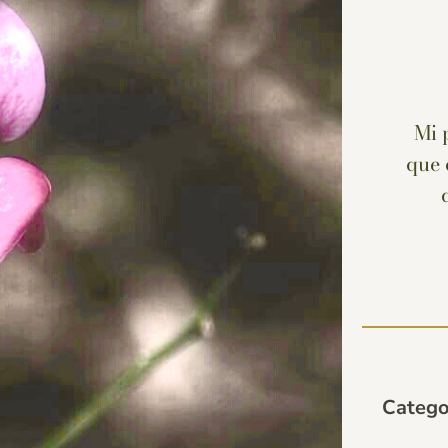
Mi 
que 
Catego