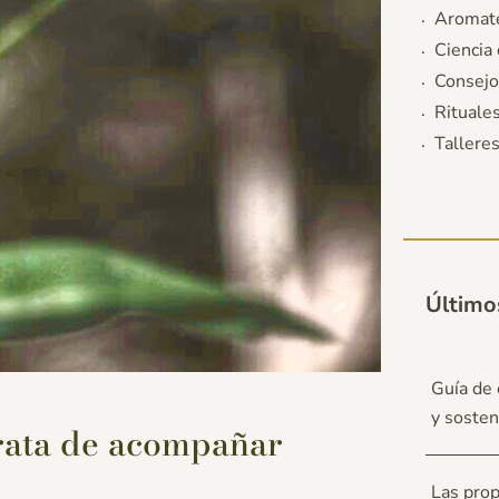
Aromate
Ciencia 
Consejo
Rituale
Tallere
Último
Guía de 
y sosten
trata de acompañar
Las prop